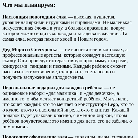
Что мы планируем:
Настоящая новогодняя ёлка
— высокая, пушистая,
украшенная яркими игрушками и гирляндами. Не маленькая
искусственная ёлочка в углу, а большая красавица, вокруг
которой можно водить хороводы и загадывать желания. Та
самая ёлка, которая пахнет хвоей и Новым годом.
Дед Мороз и Снегурочка
— не воспитатели в костюмах, а
профессиональные артисты, которые создадут настоящую
сказку. Они проведут интерактивную программу с играми,
конкурсами, танцами и песнями. Каждый ребёнок сможет
рассказать стихотворение, станцевать, спеть песню и
получить заслуженные аплодисменты.
Персональные подарки для каждого ребёнка
— не
одинаковые наборы «для мальчика» и «для девочки», а
именно то, о чём мечтает конкретный ребёнок. Мы узнали,
что хочет каждый: кто-то мечтает о конструкторе Lego, кто-то
о кукле, кто-то о настольной игре, кто-то о книгах. Каждый
подарок будет упакован красиво, с именной биркой, чтобы
ребёнок почувствовал: это именно для него, его не забыли, о
нём помнят.
Новогоднее оформление зала
— гирлянды, шары, снежинки,