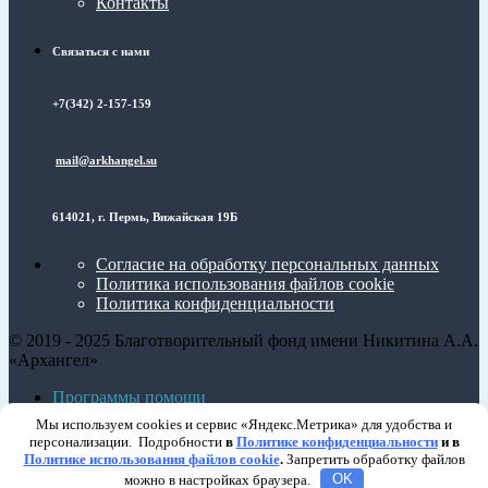
Контакты
Связаться с нами
+7(342) 2-157-159
mail@arkhangel.su
614021, г. Пермь, Вижайская 19Б
Согласие на обработку персональных данных
Политика использования файлов cookie
Политика конфиденциальности
© 2019 - 2025 Благотворительный фонд имени Никитина А.А.
«Архангел»
Программы помощи
Контакты
Мы используем cookies и сервис «Яндекс.Метрика» для удобства и
персонализации. Подробности
в
Политике конфиденциальности
и в

Политике использования файлов cookie
.
Запретить обработку файлов
можно в настройках браузера.
OK