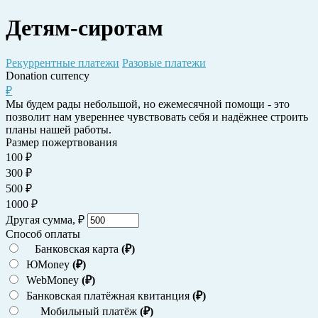
Перейти
Детям-сиротам
к
контенту
Рекуррентные платежи
Разовые платежи
Donation currency
₽
Мы будем рады небольшой, но ежемесячной помощи - это
позволит нам увереннее чувствовать себя и надёжнее строить
планы нашей работы.
Размер пожертвования
100
₽
300
₽
500
₽
1000
₽
Другая сумма,
₽
Способ оплаты
Банковская карта
(₽)
ЮMoney
(₽)
WebMoney
(₽)
Банковская платёжная квитанция
(₽)
Мобильный платёж
(₽)